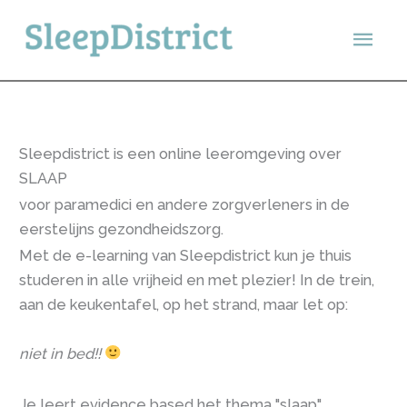
Ga
Hoo
naar
de
inhoud
Sleepdistrict is een online leeromgeving over
SLAAP
voor paramedici en andere zorgverleners in de
eerstelijns gezondheidszorg.
Met de e-learning van Sleepdistrict kun je thuis
studeren in alle vrijheid en met plezier! In de trein,
aan de keukentafel, op het strand, maar let op:
niet in bed!!
Je leert evidence based het thema "slaap"